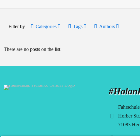
Filter by
Categories
Tags
Authors
There are no posts on the list.
#Halan
Fahrschul
Horber Str
71083 Her
07032 / 66