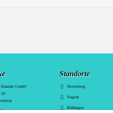
ke
Standorte
e Halanke GmbH
Herrenberg
. 28
Nagold
renberg
Böblingen
07