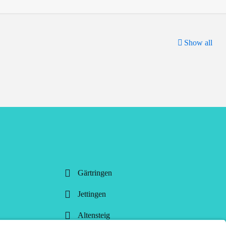
Show all
Gärtringen
Jettingen
Altensteig