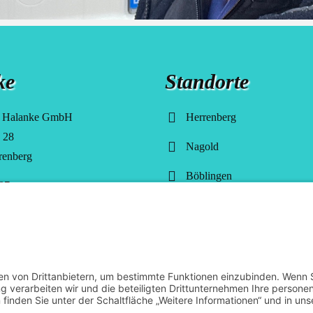
ke
Standorte
e Halanke GmbH
Herrenberg
. 28
Nagold
renberg
Böblingen
07
Tübingen
nke.de