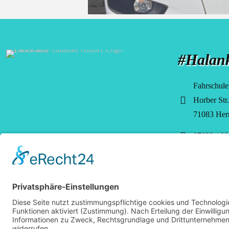
#Halan
Fahrschul
Horber Str
71083 Her
07032 / 66
info@hala