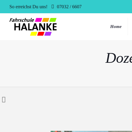
So erreichst Du uns!
07032 / 6607
Home
Doz